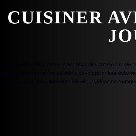
CUISINER AV
JO
Cuisiner avec ses enfants, c’est bien plus qu’une simple a
préparation des repas les aide à développer leur autonomi
famille ou un pique-nique en plein air, les idées ne manq