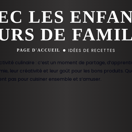
EC LES ENFA
URS DE FAMI
IDÉES DE RECETTES
PAGE D'ACCUEIL
ctivité culinaire : c’est un moment de partage, d’apprentis
e, leur créativité et leur goût pour les bons produits. Qu
uent pas pour cuisiner ensemble et s’amuser.